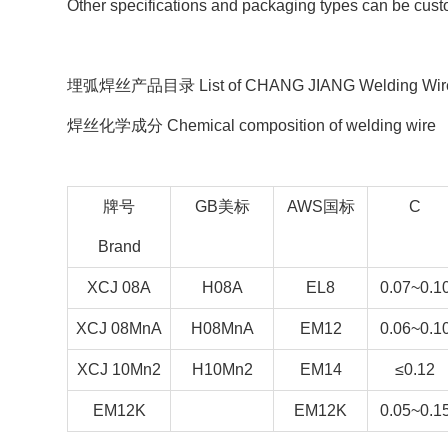
Other specifications and packaging types can be cus
埋弧焊丝产品目录 List of CHANG JIANG Welding Wi
焊丝化学成分 Chemical composition of welding wire
牌号
GB美标
AWS国标
C
Brand
XCJ 08A
H08A
EL8
0.07~0.1
XCJ 08MnA
H08MnA
EM12
0.06~0.1
XCJ 10Mn2
H10Mn2
EM14
≤0.12
EM12K
EM12K
0.05~0.1