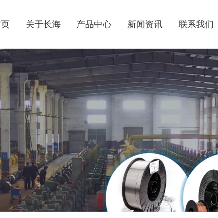
首页
关于长海
产品中心
新闻资讯
联系我们
公司简介
气体保护焊丝
公司动态
联系方式
企业风貌
不锈钢焊丝
行业资讯
电子地图
荣誉资质
氩弧焊丝
埋弧焊丝
药芯焊丝
桶装焊丝