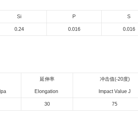
Si
P
S
0.24
0.016
0.016
延伸率
冲击值(-20度)
Mpa
Elongation
Impact Value J
30
75