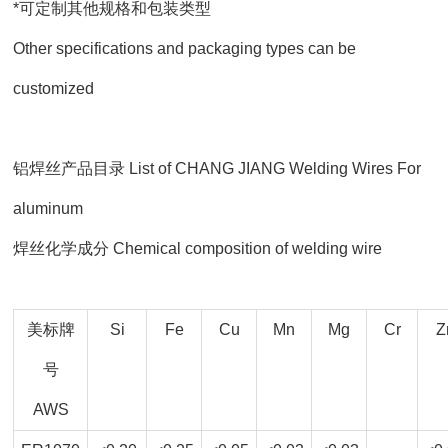
*可定制其他规格和包装类型
Other specifications and packaging types can be
customized
铝焊丝产品目录 List of CHANG JIANG Welding Wires For
aluminum
焊丝化学成分 Chemical composition of welding wire
美标牌
Si
Fe
Cu
Mn
Mg
Cr
Z
号
AWS