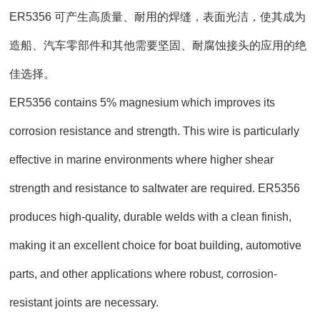
ER5356 可产生高质量、耐用的焊缝，表面光洁，使其成为
造船、汽车零部件和其他需要坚固、耐腐蚀接头的应用的绝
佳选择。
ER5356 contains 5% magnesium which improves its
corrosion resistance and strength. This wire is particularly
effective in marine environments where higher shear
strength and resistance to saltwater are required. ER5356
produces high-quality, durable welds with a clean finish,
making it an excellent choice for boat building, automotive
parts, and other applications where robust, corrosion-
resistant joints are necessary.