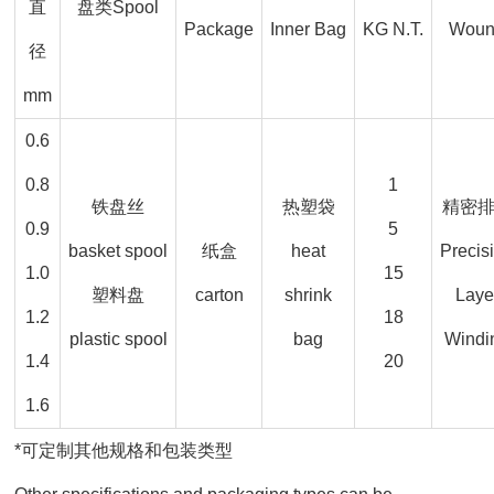
直
盘类Spool
Package
Inner Bag
KG N.T.
Wou
径
mm
0.6
0.8
1
铁盘丝
热塑袋
精密
0.9
5
basket spool
纸盒
heat
Precis
1.0
15
塑料盘
carton
shrink
Laye
1.2
18
plastic spool
bag
Windi
1.4
20
1.6
*可定制其他规格和包装类型