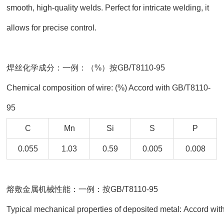
smooth, high-quality welds. Perfect for intricate welding, it
allows for precise control.
焊丝化学成分：一例：（%）按GB/T8110-95
Chemical composition of wire: (%) Accord with GB/T8110-
95
C
Mn
Si
S
P
0.055
1.03
0.59
0.005
0.008
熔敷金属机械性能：一例：按GB/T8110-95
Typical mechanical properties of deposited metal: Accord wi