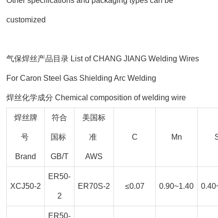
Other specifications and packaging types can be
customized
气保焊丝产品目录 List of CHANG JIANG Welding Wires
For Caron Steel Gas Shielding Arc Welding
焊丝化学成分 Chemical composition of welding wire
焊丝牌
符合
美国标
号
国标
准
C
Mn
Brand
GB/T
AWS
ER50-
XCJ50-2
ER70S-2
≤0.07
0.90~1.40
0.40
2
ER50-