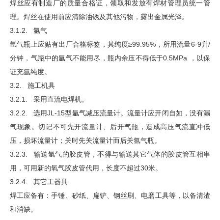
焊丝应有制造厂的质量合格证，领取和发放有焊材管理员统一管
理。焊丝在使用前应清除油锈及其他污物，露出金属光泽。
3.1.2. 氩气
氩气瓶上应贴有出厂合格标签，其纯度≥99.95%，所用流量6-9升/
分钟，气瓶中的氩气不能用尽，瓶内余压不得低于0.5MPa ，以保
证充氩纯度。
3.2. 施工机具
3.2.1. 采用直流电焊机。
3.2.2. 选用JL-15型氩气减压流量计。流量计应开闭自如，没有漏
气现象。切记不可先开流量计、后开气瓶，造成高压气流直冲低
压，损坏流量计；关时先关流量计而后关氩气瓶。
3.2.3. 输送氩气的胶皮管，不得与输送其它气体的胶皮管互相串
用，可用新的氧气胶皮管代用，长度不超过30米。
3.2.4. 其它工器具
焊工应备有：手锤、砂纸、扁铲、钢丝刷、电磨工具等，以备清渣
和消缺。