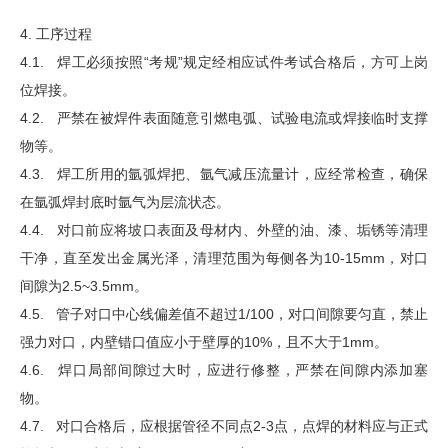
4. 工序过程
4.1. 焊工必须按照“考规”规定经相应试件考试合格后，方可上岗
位焊接。
4.2. 严禁在被焊件表面随意引燃电弧、试验电流或焊接临时支撑
物等。
4.3. 焊工所用的氩弧焊把、氩气减压流量计，应经常检查，确保
在氩弧焊封底时氩气为层流状态。
4.4. 对口前应将坡口表面及母材内、外壁的油、漆、垢锈等清理
干净，直至发出金属光泽，清理范围为每侧各为10-15mm，对口
间隙为2.5~3.5mm。
4.5. 管子对口中心线偏差值不超过1/100，对口间隙要匀直，禁止
强力对口，内壁错口值应小于壁厚的10%，且不大于1mm。
4.6. 焊口局部间隙过大时，应进行修整，严禁在间隙内添加塞
物。
4.7. 对口合格后，应根据管径不同点2-3点，点焊的材料应与正式