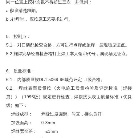
同一位置上挖补次数不得超过三次，并做到：
a.彻底清楚缺陷。
b .补焊时， 应按原工艺要求进行。
5. 控制点：
5.1. 对口装配检查合格，方可进行点焊或施焊，属现场见证点。
5.2.施焊完毕经自检合格打上焊工本人钢印代号，属现场见证点。
6. 质量标准：
6.1. 内部质量按DL/T5069-96规范评定，Ⅰ级合格。
6.2. 焊缝表面质量按《火电施工质量检验及评定标准（焊接
篇）》（1996版）规定进行检查，焊接接头表面质量标准（优良
级）如下：
焊缝成型： 焊缝过度圆滑、匀直，接头良好
加强面高： 0-3mm
焊缝宽窄差： ≤3mm