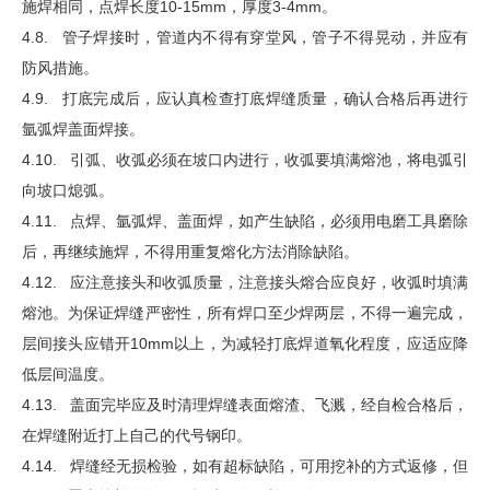
施焊相同，点焊长度10-15mm，厚度3-4mm。
4.8. 管子焊接时，管道内不得有穿堂风，管子不得晃动，并应有
防风措施。
4.9. 打底完成后，应认真检查打底焊缝质量，确认合格后再进行
氩弧焊盖面焊接。
4.10. 引弧、收弧必须在坡口内进行，收弧要填满熔池，将电弧引
向坡口熄弧。
4.11. 点焊、氩弧焊、盖面焊，如产生缺陷，必须用电磨工具磨除
后，再继续施焊，不得用重复熔化方法消除缺陷。
4.12. 应注意接头和收弧质量，注意接头熔合应良好，收弧时填满
熔池。为保证焊缝严密性，所有焊口至少焊两层，不得一遍完成，
层间接头应错开10mm以上，为减轻打底焊道氧化程度，应适应降
低层间温度。
4.13. 盖面完毕应及时清理焊缝表面熔渣、飞溅，经自检合格后，
在焊缝附近打上自己的代号钢印。
4.14. 焊缝经无损检验，如有超标缺陷，可用挖补的方式返修，但