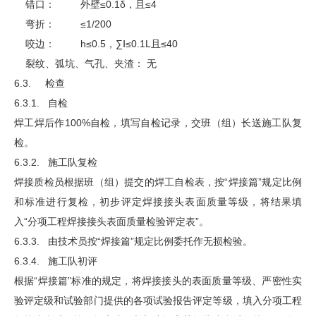
错口： 外壁≤0.1δ，且≤4
弯折： ≤1/200
咬边： h≤0.5，∑Ⅰ≤0.1L且≤40
裂纹、弧坑、气孔、夹渣： 无
6.3. 检查
6.3.1. 自检
焊工焊后作100%自检，填写自检记录，交班（组）长送施工队复
检。
6.3.2. 施工队复检
焊接质检员根据班（组）提交的焊工自检表，按“焊接篇”规定比例
和标准进行复检，初步评定焊接接头表面质量等级，将结果填
入“分项工程焊接接头表面质量检验评定表”。
6.3.3. 由技术员按“焊接篇”规定比例委托作无损检验。
6.3.4. 施工队初评
根据“焊接篇”标准的规定，将焊接接头的表面质量等级、严密性实
验评定级和试验部门提供的各项试验报告评定等级，填入分项工程