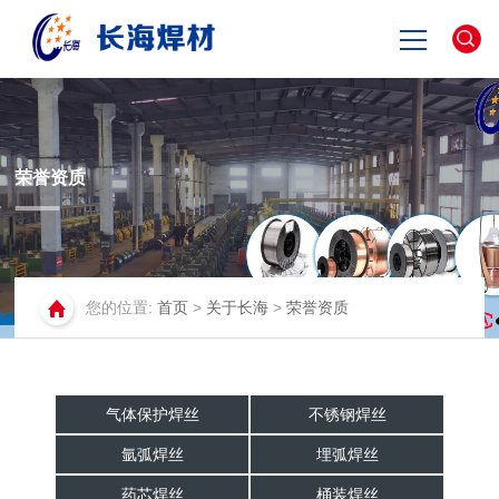
网站首页
关于长海
荣誉资质
产品中心
您的位置:
首页
>
关于长海
>
荣誉资质
新闻资讯
联系我们
气体保护焊丝
不锈钢焊丝
English
氩弧焊丝
埋弧焊丝
药芯焊丝
桶装焊丝