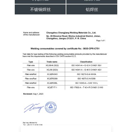
不镀铜焊丝
铝焊丝